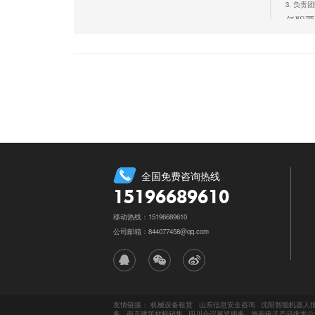
3. 负
任职要
1.本科
2. 具
3. 熟练
4. 具
5. 具备
立即
全国免费咨询热线
15196689610
移动热线：15196689610
公司邮箱：844077458@qq.com
友情链接：
机械设备租赁
山东信息安全咨询
沈阳智能机器人
务
南充建筑材料销售
四川会议展览服务
海南电子产品批发公