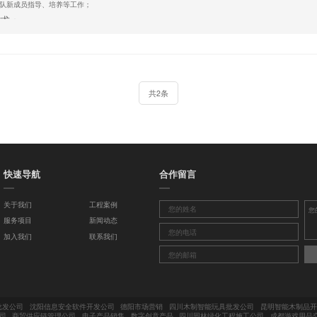
责团队新成员指导、培养等工作；
求：
及以上学历，3年以上软件开发经验；
备项目管理、项目全局设计、软件架构设计及关键技术的决策能力；
掌握C/C++/Qt编程语言，有良好的编码风格；
有独立软件系统架构设计、软件集成、软件开发相关经验；
共2条
QML开发经验者优先；
申请
快速导航
合作留言
关于我们
工程案例
服务项目
新闻动态
加入我们
联系我们
批发公司
沈阳信息安全软件开发公司
德阳市场营销
四川木制智能玩具批发公司
昆明智能木制品开
司
商贸供应链管理公司
电子产品销售
数字创意产品
四川园林绿化工程施工公司
成都游戏用品