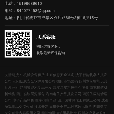
电话：15196689610
邮箱：844077458@qq.com
地址：四川省成都市成华区双店路66号3栋16层15号
联系客服
扫码咨询客服，
获取最新环保咨询
友情链接：
机械设备租赁
山东信息安全咨询
沈阳智能机器人批发
公司
沈阳信息安全软件开发公司
德阳市场营销
四川木制智能玩具
批发公司
昆明智能木制品开发
武汉江汉科技中介服务
南充建筑材
料销售
四川会议展览服务
海南电子产品批发公司
商贸供应链管理
公司
电子产品销售
数字创意产品
四川园林绿化工程施工公司
成都
游戏用品交流公司
技术开发
重庆数创产品展览展示服务
四川数字
文化创意内容应用公司
四川动漫游艺用品批发
四川会议展览服务