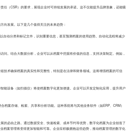
责任（CSR）的要求，展现企业对可持续发展的承诺。这不仅能提升品牌形象，还能吸
的方向发展。以下是几个值得关注的未来趋势：
I可以自动分类和标记文件，识别重要信息，甚至预测档案的使用趋势。自动化流程将减少
的访问。结合大数据分析，企业可以从档案中挖掘有价值的信息，支持决策制定。例如，
块链技术确保档案的真实性和完整性，特别是在法律和财务领域。这将增强档案的可信
和智能设备（如扫描仪）将使档案数字化更加便捷。企业可以开发定制化应用，提升用户
整合档案存储、检索、共享和分析功能。这种系统将与其他业务软件（如ERP、CRM）
发展的必由之路。通过数据安全、快速检索、成本节约等优势，数字化档案为企业创造了
企业档案管理将变得更加智能和可靠。企业应积极拥抱这些趋势，推动档案管理的数字化