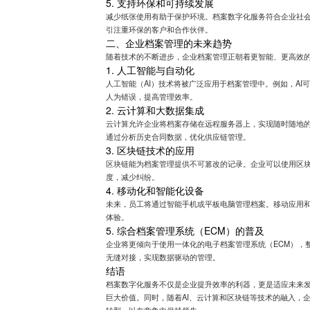
5. 支持环保和可持续发展
减少纸张使用有助于保护环境。档案数字化服务符合企业社会
引注重环保的客户和合作伙伴。
二、企业档案管理的未来趋势
随着技术的不断进步，企业档案管理正朝着更智能、更高效
1. 人工智能与自动化
人工智能（AI）技术将被广泛应用于档案管理中。例如，A
人为错误，提高管理效率。
2. 云计算和大数据集成
云计算允许企业将档案存储在远程服务器上，实现随时随地
通过分析历史合同数据，优化供应链管理。
3. 区块链技术的应用
区块链能为档案管理提供不可篡改的记录。企业可以使用区
度，减少纠纷。
4. 移动化和智能化设备
未来，员工将通过智能手机或平板电脑管理档案。移动应用
体验。
5. 综合档案管理系统（ECM）的普及
企业将更倾向于使用一体化的电子档案管理系统（ECM），
无缝对接，实现数据驱动的管理。
结语
档案数字化服务不仅是企业提升效率的利器，更是适应未来
巨大价值。同时，随着AI、云计算和区块链等技术的融入，