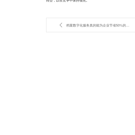
转型，以在竞争中保持领先。
档案数字化服务真的能为企业节省50%的存储成本吗？