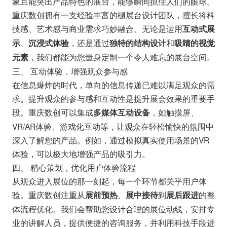
象且能突出产品特色的展台，能够瞬间抓住人们的眼球。
重庆数创拥有一支经验丰富的檛展台设计团队，擅长将科
技感、艺术感与商业需求巧妙融合。无论是运用
互动式展
、
，还是通过
和
示
沉浸式体验
独特的结构设计
吸睛的视觉
，我们都能为您量身定制一个令人难忘的展台空间。
元素
三、 互动体验，增强观众参与感
在信息爆炸的时代，单向的信息传递已难以满足观众的需
求。提升观众的参与感和互动性是提升展会效果的重要手
段。重庆数创可以集成
，如触摸屏、
多媒体互动设备
VR/AR体验、游戏化互动等，让观众在轻松愉快的氛围中
深入了解您的产品。例如，通过模拟真实使用场景的VR
体验，可以极大地增强产品的吸引力。
四、 精心策划，优化用户体验流程
从观众进入展位的那一刻起，每一个环节都关乎用户体
验。重庆数创注重从
、
到
的整
展前预热
展中接待
展后跟进
体流程优化。我们会帮助您设计合理的展位动线，安排专
业的讲解人员，提供便捷的咨询服务，并利用科技手段进